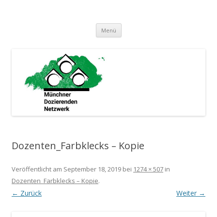
Münchner Dozierenden Netzwerk
Ein zusammenschluss Münchner Dozierender
Springe
Menü
zum
Inhalt
Dozenten_Farbklecks – Kopie
Veröffentlicht am
September 18, 2019
bei
1274 × 507
in
Dozenten_Farbklecks – Kopie
.
← Zurück
Weiter →