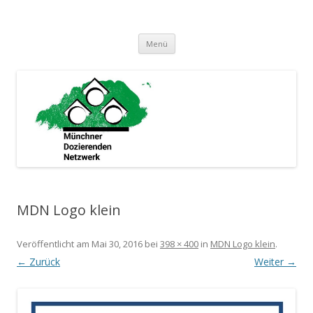
Münchner Dozierenden Netzwerk
Ein zusammenschluss Münchner Dozierender
Springe
Menü
zum
Inhalt
MDN Logo klein
Veröffentlicht am
Mai 30, 2016
bei
398 × 400
in
MDN Logo klein
.
← Zurück
Weiter →