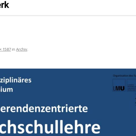
× 1587
in
Archiv
.