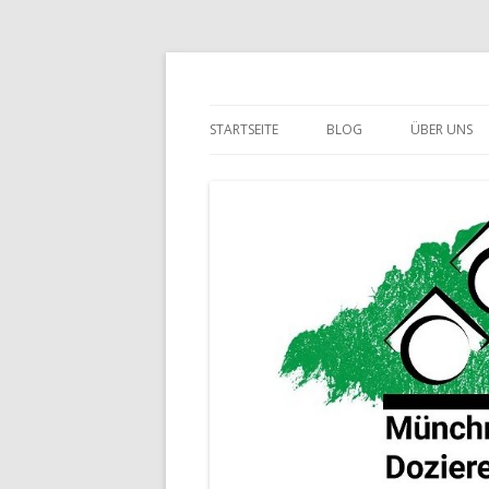
Ein zusammenschluss Münchner Doziere
Münchner Dozieren
STARTSEITE
BLOG
ÜBER UNS