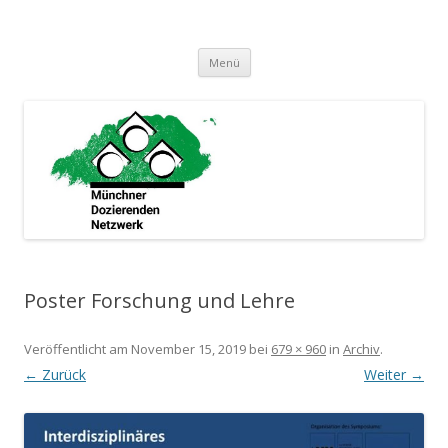
Münchner Dozierenden Netzwerk
Ein zusammenschluss Münchner Dozierender
Springe
Menü
zum
Inhalt
Poster Forschung und Lehre
Veröffentlicht am
November 15, 2019
bei
679 × 960
in
Archiv
.
← Zurück
Weiter →