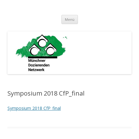
Münchner Dozierenden Netzwerk
Ein zusammenschluss Münchner Dozierender
Springe
Menü
zum
Inhalt
Symposium 2018 CfP_final
Symposium 2018 CfP_final