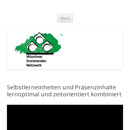
Münchner Dozierenden Netzwerk
Ein zusammenschluss Münchner Dozierender
Springe
Menü
zum
Inhalt
Selbstlerneinheiten und Präsenzinhalte
lernoptimal und zeitorientiert kombiniert