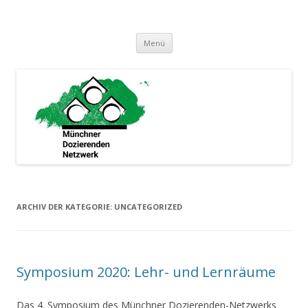
Münchner Dozierenden Netzwerk
Ein zusammenschluss Münchner Dozierender
Springe
Menü
zum
Inhalt
ARCHIV DER KATEGORIE:
UNCATEGORIZED
Symposium 2020: Lehr- und Lernräume
Das 4. Symposium des Münchner Dozierenden-Netzwerks