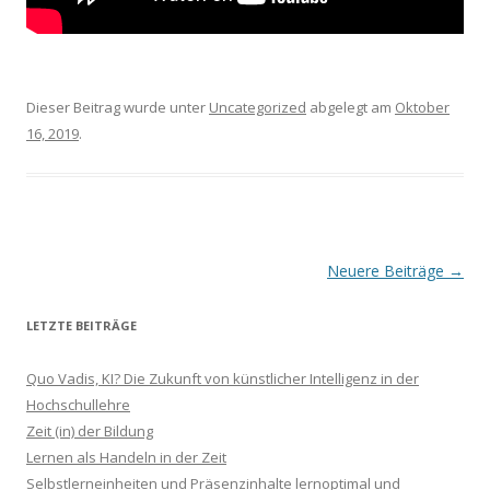
Dieser Beitrag wurde unter
Uncategorized
abgelegt am
Oktober
16, 2019
.
Beitrags-
Neuere Beiträge
→
Navigation
LETZTE BEITRÄGE
Quo Vadis, KI? Die Zukunft von künstlicher Intelligenz in der
Hochschullehre
Zeit (in) der Bildung
Lernen als Handeln in der Zeit
Selbstlerneinheiten und Präsenzinhalte lernoptimal und