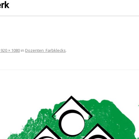
1920 × 1080
in
Dozenten_Farbklecks
.