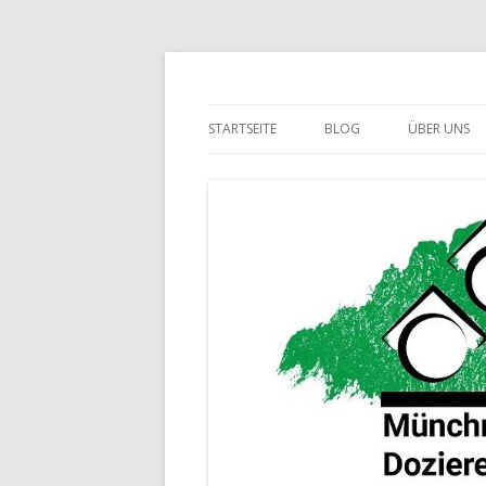
Ein zusammenschluss Münchner Doziere
Münchner Dozieren
STARTSEITE
BLOG
ÜBER UNS