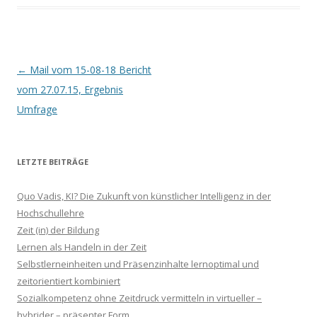
Beitrags-
←
Mail vom 15-08-18 Bericht
Navigation
vom 27.07.15, Ergebnis
Umfrage
LETZTE BEITRÄGE
Quo Vadis, KI? Die Zukunft von künstlicher Intelligenz in der
Hochschullehre
Zeit (in) der Bildung
Lernen als Handeln in der Zeit
Selbstlerneinheiten und Präsenzinhalte lernoptimal und
zeitorientiert kombiniert
Sozialkompetenz ohne Zeitdruck vermitteln in virtueller –
hybrider – präsenter Form